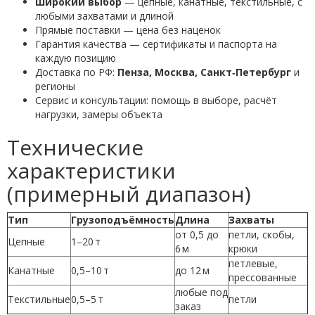
Широкий выбор
— цепные, канатные, текстильные, с
любыми захватами и длиной
Прямые поставки — цена без наценок
Гарантия качества — сертификаты и паспорта на
каждую позицию
Доставка по РФ:
Пенза, Москва, Санкт‑Петербург
и
регионы
Сервис и консультации: помощь в выборе, расчёт
нагрузки, замеры объекта
Технические
характеристики
(примерный диапазон)
Тип
Грузоподъёмность
Длина
Захваты
от 0,5 до
петли, скобы,
Цепные
1–20 т
6 м
крюки
петлевые,
Канатные
0,5–10 т
до 12 м
прессованные
любые под
Текстильные
0,5–5 т
петли
заказ