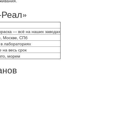
уживания.
‑Реал»
краска — всё на наших заводах
е, Москве, СПб
 в лабораториях
 на весь срок
вто, морем
анов