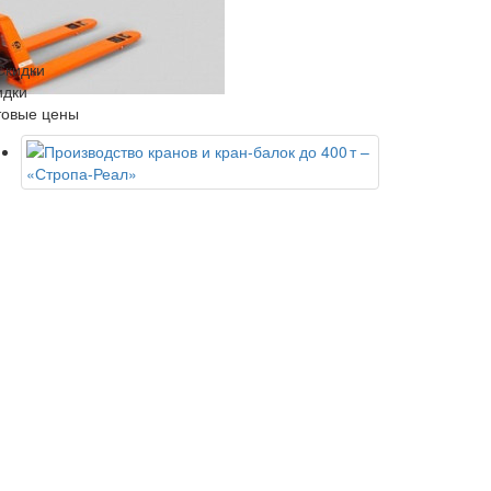
идки
товые цены