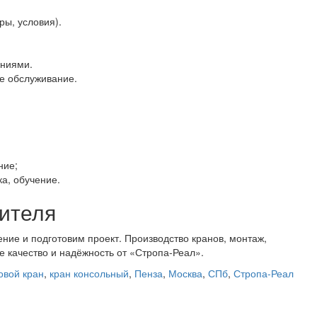
ры, условия).
аниями.
е обслуживание.
ние;
а, обучение.
дителя
ние и подготовим проект. Производство кранов, монтаж,
е качество и надёжность от «Стропа‑Реал».
овой кран
,
кран консольный
,
Пенза
,
Москва
,
СПб
,
Стропа-Реал