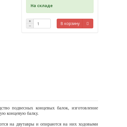
На складе
+
В корзину
−
дство
подвесных концевых балок, изготовление
ную концевую балку.
ются на двутавры и опираются на них ходовыми