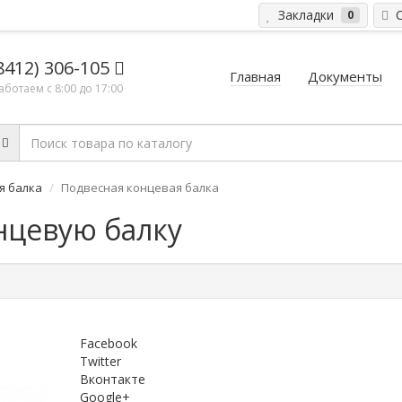
Закладки
С
0
(8412) 306-105
Главная
Документы
аботаем c 8:00 до 17:00
я балка
Подвесная концевая балка
нцевую балку
Facebook
Twitter
Вконтакте
Google+