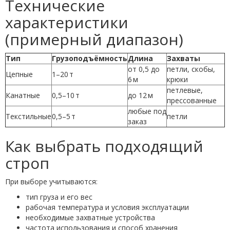
Технические
характеристики
(примерный диапазон)
Тип
Грузоподъёмность
Длина
Захваты
от 0,5 до
петли, скобы,
Цепные
1–20 т
6 м
крюки
петлевые,
Канатные
0,5–10 т
до 12 м
прессованные
любые под
Текстильные
0,5–5 т
петли
заказ
Как выбрать подходящий
строп
При выборе учитываются:
тип груза и его вес
рабочая температура и условия эксплуатации
необходимые захватные устройства
частота использования и способ хранения