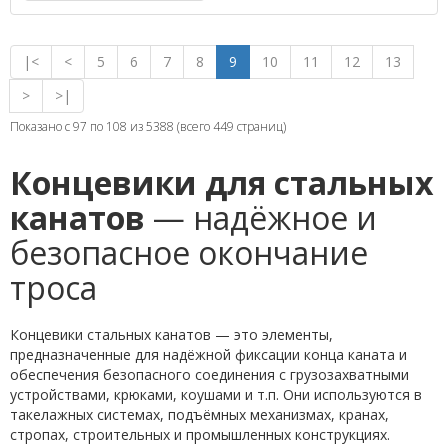
|<
<
5
6
7
8
9
10
11
12
13
>
>|
Показано с 97 по 108 из 5388 (всего 449 страниц)
Концевики для стальных
канатов
— надёжное и
безопасное окончание
троса
Концевики стальных канатов — это элементы,
предназначенные для надёжной фиксации конца каната и
обеспечения безопасного соединения с грузозахватными
устройствами, крюками, коушами и т.п. Они используются в
такелажных системах, подъёмных механизмах, кранах,
стропах, строительных и промышленных конструкциях.