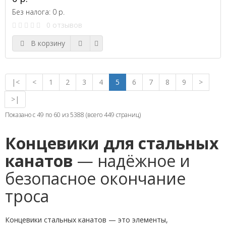
Без налога: 0 р.
0 отзывов
В корзину
|<
<
1
2
3
4
5
6
7
8
9
>
>|
Показано с 49 по 60 из 5388 (всего 449 страниц)
Концевики для стальных
канатов
— надёжное и
безопасное окончание
троса
Концевики стальных канатов — это элементы,