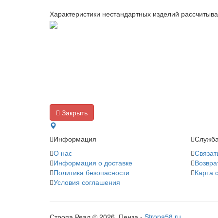
Характеристики нестандартных изделий рассчитыв
Закрыть
Информация
Служба
О нас
Связат
Информация о доставке
Возвра
Политика безопасности
Карта 
Условия соглашения
Стропа Реал © 2026. Пенза -
Stropa58.ru